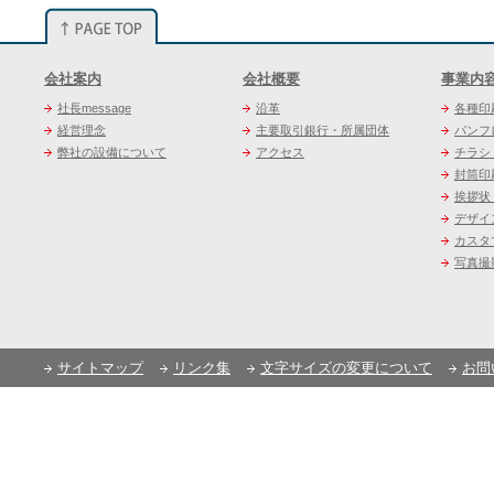
会社案内
会社概要
事業内
社長message
沿革
各種印
経営理念
主要取引銀行・所属団体
パンフ
弊社の設備について
アクセス
チラシ
封筒印
挨拶状
デザイ
カスタ
写真撮
サイトマップ
リンク集
文字サイズの変更について
お問