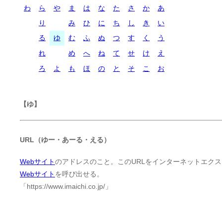
わ
ら
や
ま
は
な
た
さ
か
あ
り
み
ひ
に
ち
し
き
い
る
ゆ
む
ふ
ぬ
つ
す
く
う
れ
め
へ
ね
て
せ
け
え
ろ
よ
も
ほ
の
と
そ
こ
お
【ゆ】
URL（ゆー・あーる・える）
Webサイト
のアドレスのこと。このURLをインターネットエクス
Webサイト
を呼び出せる。
「https://www.imaichi.co.jp/」