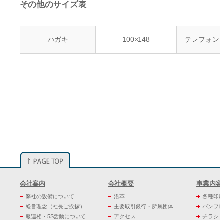
その他のサイズ表
ハガキ
100×148
テレフォン
会社案内
会社概要
事業内
弊社の設備について
沿革
各種印
経営理念（社長ご挨拶）
主要取引銀行・所属団体
パンフ
報連相・5S活動について
アクセス
チラシ