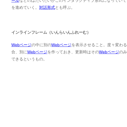
ール
などのはだいたいがこのインタラクティブ形式になっていて
を進めていく。
対話形式
とも呼ぶ。
インラインフレーム（いんらいんふれーむ）
Webページ
の中に別の
Webページ
を表示させること。度々変わる
合、別に
Webページ
を作っておき、更新時はその
Webページ
のみ
できるというもの。