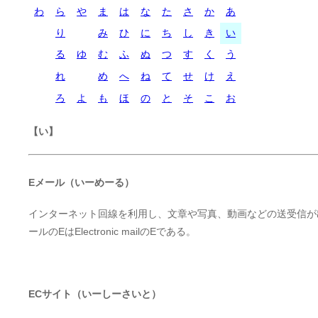
わ
ら
や
ま
は
な
た
さ
か
あ
り
み
ひ
に
ち
し
き
い
る
ゆ
む
ふ
ぬ
つ
す
く
う
れ
め
へ
ね
て
せ
け
え
ろ
よ
も
ほ
の
と
そ
こ
お
【い】
Eメール（いーめーる）
インターネット回線を利用し、文章や写真、動画などの送受信が
ールのEはElectronic mailのEである。
ECサイト（いーしーさいと）