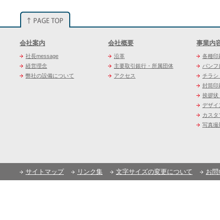
会社案内
会社概要
事業内
社長message
沿革
各種印
経営理念
主要取引銀行・所属団体
パンフ
弊社の設備について
アクセス
チラシ
封筒印
挨拶状
デザイ
カスタ
写真撮
サイトマップ
リンク集
文字サイズの変更について
お問