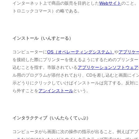
インターネット上で商品の販売を目的とした
Webサイト
のこと。E
トロニックコマース）の略である。
インストール（いんすとーる）
コンピューターに
OS（オペレーティングシステム）
や
アプリケ
を接続した際にプリンターを使えるようにするためのプリンター
込むことを指す。市販されている
アプリケーションソフトウェア
ル用のプログラムが添付されており、CDを差し込むと画面にイ
示どうりにクリックしていけばインストールは完了する。反対に
ら外すことを
アンインストール
という。
インタラクティブ（いんたらくてぃぶ）
コンピュータがら画面に次の操作の指示が出ること。例えばアプ