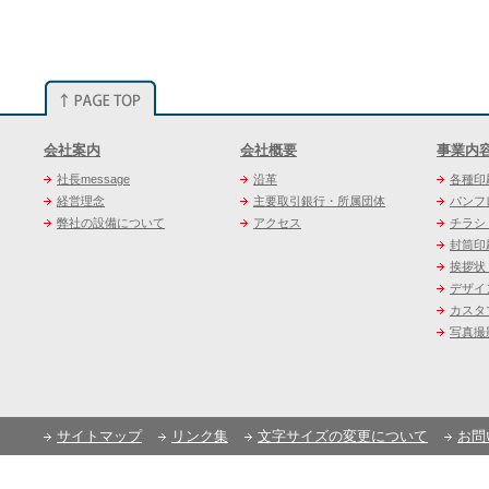
会社案内
会社概要
事業内
社長message
沿革
各種印
経営理念
主要取引銀行・所属団体
パンフ
弊社の設備について
アクセス
チラシ
封筒印
挨拶状
デザイ
カスタ
写真撮
サイトマップ
リンク集
文字サイズの変更について
お問