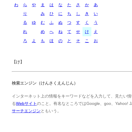
わ
ら
や
ま
は
な
た
さ
か
あ
り
み
ひ
に
ち
し
き
い
る
ゆ
む
ふ
ぬ
つ
す
く
う
れ
め
へ
ね
て
せ
け
え
ろ
よ
も
ほ
の
と
そ
こ
お
【け】
検索エンジン（けんさくえんじん）
インターネット上の情報をキーワードなどを入力して、見たい情
る
Webサイト
のこと。有名なところではGoogle、goo、Yahoo
サーチエンジン
ともいう。